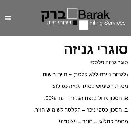
שיטות תיוק
עמוד הבית
מוצרי ארכיון
מידוף ואחסון
מיכלים ומגירות
למען הקהילה
סוגרי גניזה
סוגר גניזה פלסטי
(לגניזת ניירת ללא קלסר) + תוית רישום.
מטרת השימוש בסוגר גניזה כפולה:
א. חסכון גדול בנפח הגניזה – עד 50%.
ב. חסכון כספי ניכר – הקלסר לשימוש חוזר.
מספר קטלוגי – סוגר – 921039