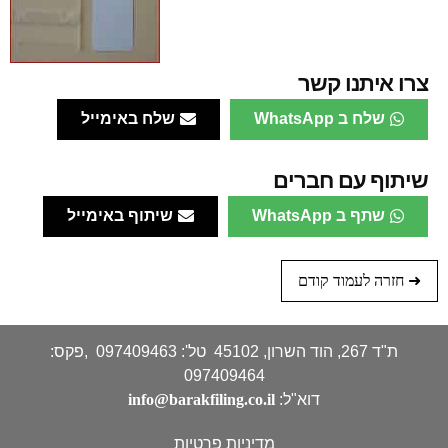
צרו איתנו קשר
שלח ב WhatsApp
שלח באימייל
שיתוף עם חברים
שתף ב WhatsApp
שיתוף באימייל
➜ חזרה לעמוד קודם
ת"ד 267, הוד השרון, 45102 טל': 097409463 ,פקס:
097409464
דוא"ל:
info@barakfiling.co.il
מדיניות פרטיות